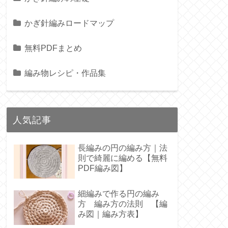
かぎ針編みロードマップ
無料PDFまとめ
編み物レシピ・作品集
人気記事
長編みの円の編み方｜法
則で綺麗に編める【無料
PDF編み図】
細編みで作る円の編み
方 編み方の法則 【編
み図｜編み方表】