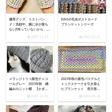
優秀グッズ、リストバン
DAISO毛糸ポストカード
ド！洗顔中、腕に水が落ち
ブランケットシリーズ
ない⁉️売っていないから、作
ってみた
2023.11.02
2023.10.01
メランジトリコ新色チャコ
2023年秋の新色パステルと
ールグレー 2023年秋 縄
ミックスケークを引き添え
編みのニット帽 【かぎ針
たブランケット 長方形の
あみ】
グラニースクエア編み
2023.10.01
2023.09.16