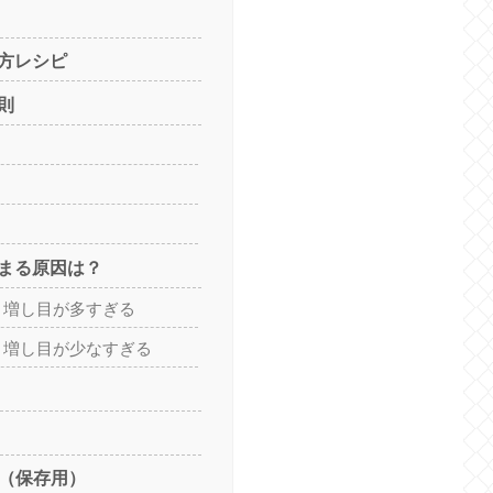
方レシピ
則
まる原因は？
→ 増し目が多すぎる
→ 増し目が少なすぎる
図（保存用）