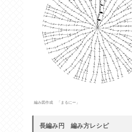
編み図作成 「まるにー」
長編み円 編み方レシピ