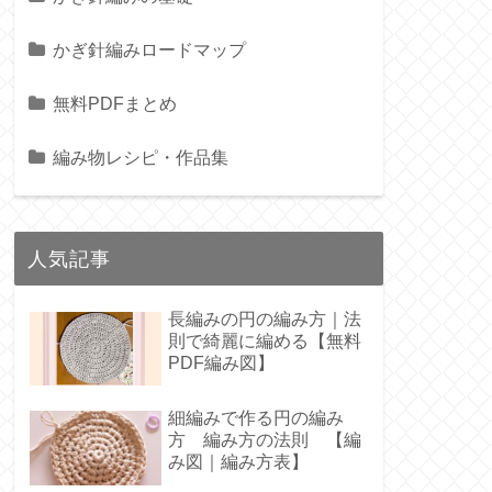
かぎ針編みロードマップ
無料PDFまとめ
編み物レシピ・作品集
人気記事
長編みの円の編み方｜法
則で綺麗に編める【無料
PDF編み図】
細編みで作る円の編み
方 編み方の法則 【編
み図｜編み方表】