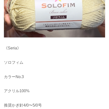
《Seria》
ソロフィム
カラーNo.3
アクリル100%
推奨かぎ針4/0〜5/0号