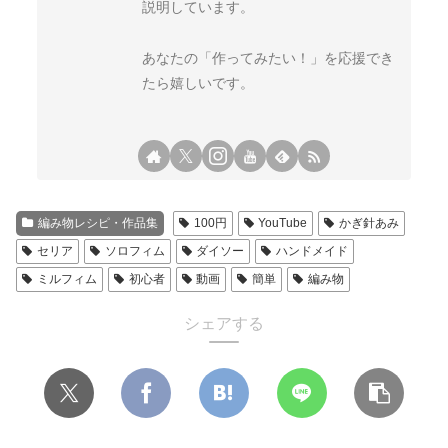
説明しています。
あなたの「作ってみたい！」を応援でき
たら嬉しいです。
編み物レシピ・作品集
100円
YouTube
かぎ針あみ
セリア
ソロフィム
ダイソー
ハンドメイド
ミルフィム
初心者
動画
簡単
編み物
シェアする