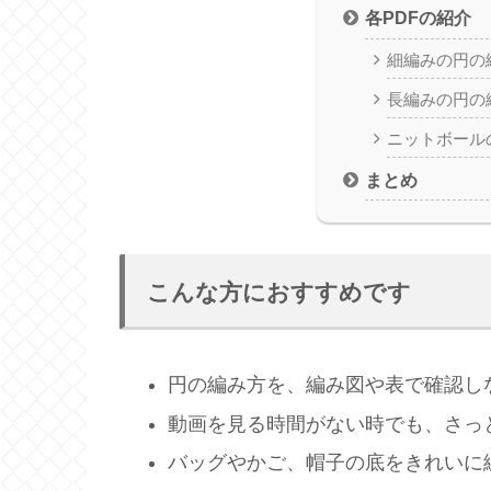
各PDFの紹介
細編みの円の
長編みの円の
ニットボール
まとめ
こんな方におすすめです
円の編み方を、編み図や表で確認し
動画を見る時間がない時でも、さっ
バッグやかご、帽子の底をきれいに