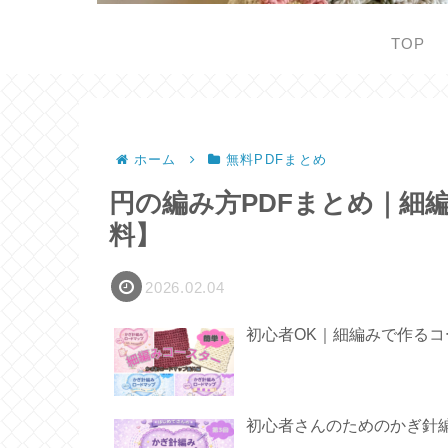
TOP
ホーム
無料PDFまとめ
円の編み方PDFまとめ｜細
料】
2026.02.04
初心者OK｜細編みで作るコ
初心者さんのためのかぎ針