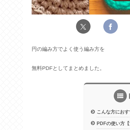
円の編み方でよく使う編み方を
無料PDFとしてまとめました。
こんな方におす
PDFの使い方