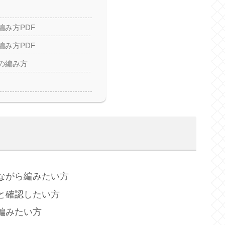
編み方PDF
編み方PDF
の編み方
ながら編みたい方
と確認したい方
編みたい方