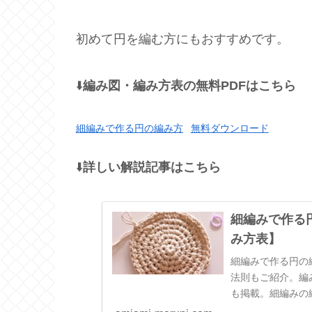
初めて円を編む方にもおすすめです。
⬇️
編み図・編み方表の無料PDFはこちら
細編みで作る円の編み方
無料ダウンロード
⬇️
詳しい解説記事はこちら
細編みで作る
み方表】
細編みで作る円の
法則もご紹介。編
も掲載。細編みの
ンロード編み図編み