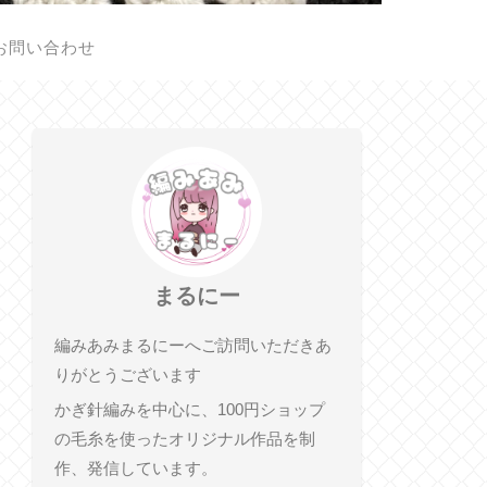
お問い合わせ
まるにー
編みあみまるにーへご訪問いただきあ
りがとうございます
かぎ針編みを中心に、100円ショップ
の毛糸を使ったオリジナル作品を制
作、発信しています。