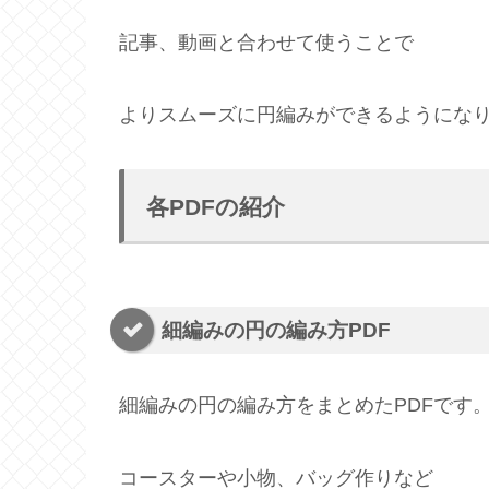
記事、動画と合わせて使うことで
よりスムーズに円編みができるようにな
各PDFの紹介
細編みの円の編み方PDF
細編みの円の編み方をまとめたPDFです
コースターや小物、バッグ作りなど