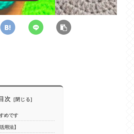
目次
すめです
【活用法】